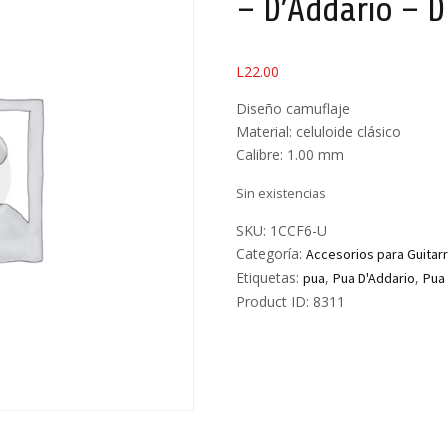
– D’Addario – D
L
22.00
Diseño camuflaje
Material: celuloide clásico
Calibre: 1.00 mm
Sin existencias
SKU:
1CCF6-U
Categoría:
Accesorios para Guitar
Etiquetas:
,
,
pua
Pua D'Addario
Pua 
Product ID:
8311