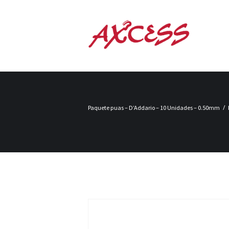
Paquete puas – D’Addario – 10 Unidades – 0.50mm