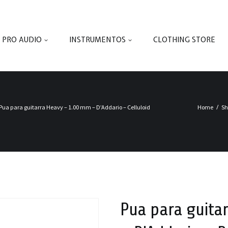
PRO AUDIO
INSTRUMENTOS
CLOTHING STORE
Pua para guitarra Heavy – 1.00 mm – D’Addario – Celluloid
Home
S
Pua para guita