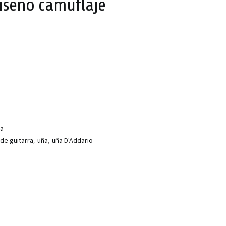
iseño camuflaje
ra
,
,
de guitarra
uña
uña D'Addario