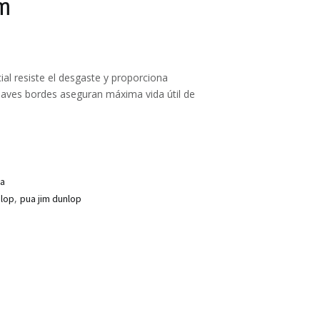
um
al resiste el desgaste y proporciona
suaves bordes aseguran máxima vida útil de
ra
,
nlop
pua jim dunlop