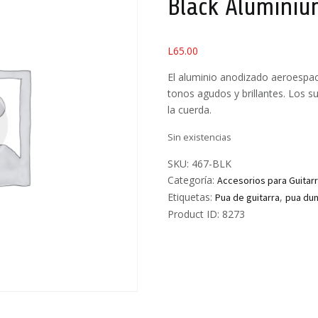
Black Alumini
L
65.00
El aluminio anodizado aeroespaci
tonos agudos y brillantes. Los 
la cuerda.
Sin existencias
SKU:
467-BLK
Categoría:
Accesorios para Guitar
Etiquetas:
,
Pua de guitarra
pua du
Product ID:
8273