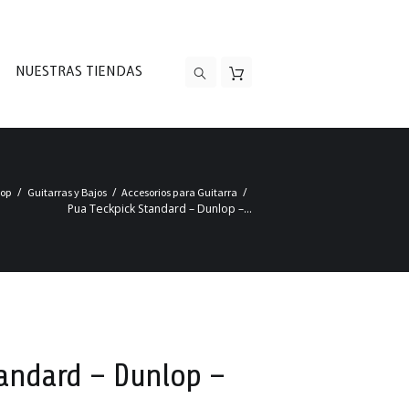
NUESTRAS TIENDAS
hop
Guitarras y Bajos
Accesorios para Guitarra
Pua Teckpick Standard – Dunlop –...
tandard – Dunlop –