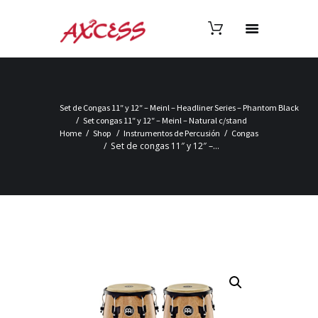
Set de Congas 11″ y 12″ – Meinl – Headliner Series – Phantom Black
Set congas 11″ y 12″ – Meinl – Natural c/stand
Home
Shop
Instrumentos de Percusión
Congas
Set de congas 11″ y 12″ –...