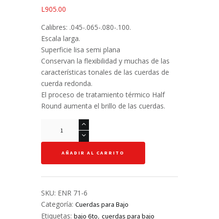
L
905.00
Calibres: .045-.065-.080-.100.
Escala larga.
Superficie lisa semi plana
Conservan la flexibilidad y muchas de las
características tonales de las cuerdas de
cuerda redonda.
El proceso de tratamiento térmico Half
Round aumenta el brillo de las cuerdas.
Set
de
Cuerdas
AÑADIR AL CARRITO
-
D'Addario
-
Half
SKU:
ENR 71-6
Rounds
Categoría:
Cuerdas para Bajo
Light
Etiquetas:
,
bajo 6to
cuerdas para bajo