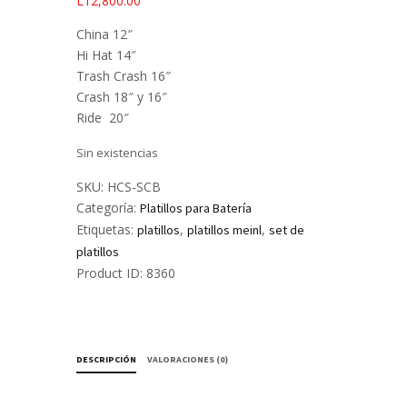
L
12,800.00
China 12″
Hi Hat 14″
Trash Crash 16″
Crash 18″ y 16″
Ride 20″
Sin existencias
SKU:
HCS-SCB
Categoría:
Platillos para Batería
Etiquetas:
,
,
platillos
platillos meinl
set de
platillos
Product ID:
8360
DESCRIPCIÓN
VALORACIONES (0)