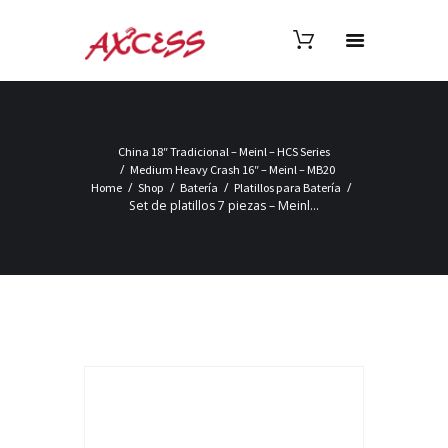
China 18″ Tradicional – Meinl – HCS Series
Medium Heavy Crash 16″ – Meinl – MB20
Home
Shop
Batería
Platillos para Batería
Set de platillos 7 piezas – Meinl...