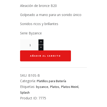
Aleación de bronce B20
Golpeado a mano para un sonido único
Sonidos ricos y brillantes
Serie Byzance
Splash
10"
-
AÑADIR AL CARRITO
Meinl
-
Byzance
Brillant
SKU:
B10S-B
cantidad
Categoría:
Platillos para Batería
Etiquetas:
,
,
,
byzance
Platos
Platos Meinl
Splash
Product ID:
7775