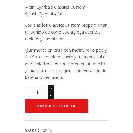
Meinl Cymbals Classics Custom
Splash Cymbal – 10″
Los platillos Classics Custom proporcionan
un sonido de corte que agrega acentos
rápidos y llamativos.
Igualmente en casa con metal, rock, pop y
fusión, el sonido brillante y ultra musical de
estos platillos los convierten en un efecto
genial para casi cualquier configuración de
batería o percusión.
Splash
10"
-
AÑADIR AL CARRITO
Meinl
-
Classics
Custom
SKU:
CC10S-B