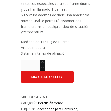
sinteticos especiales para sus frame drums
y que han llamado True Feel.
Su textura además de darle una apariencia
muy natural te permitirá disponer de tu
frame drums en cualquier tipo de situación
y temperatura.
Medidas de 14×4″ (35×10 cms)
Aro de madera
Sistema interno de afinación
Tambor
Persa
14"
AÑADIR AL CARRITO
-
Meinl
-
Aro
SKU:
DF14T-D-TF
de
Categoría:
Percusión Menor
madera
Etiquetas:
,
Accesorios para Percusión