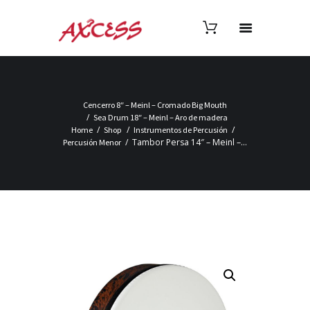
Cencerro 8″ – Meinl – Cromado Big Mouth
Sea Drum 18″ – Meinl – Aro de madera
Home
Shop
Instrumentos de Percusión
Tambor Persa 14″ – Meinl –...
Percusión Menor