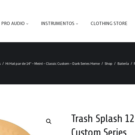
PRO AUDIO
INSTRUMENTOS
CLOTHING STORE
s
Hi Hat par de 14″ – Meinl – Classic Custom – Dark Series
Home
Shop
Batería
Trash Splash 12
Custom Series