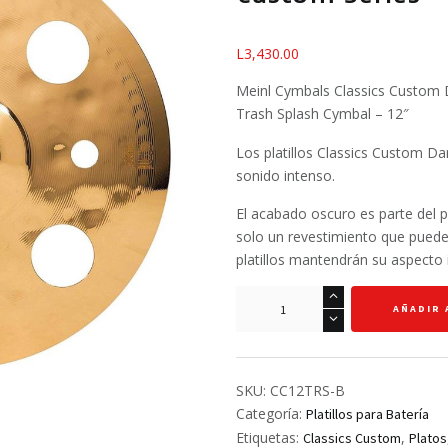
L
3,430.00
Meinl Cymbals Classics Custom 
Trash Splash Cymbal – 12″
Los platillos Classics Custom Dar
sonido intenso.
El acabado oscuro es parte del pr
solo un revestimiento que puede
platillos mantendrán su aspecto 
Trash
AÑADIR 
Splash
12"
-
Meinl
SKU:
CC12TRS-B
-
Categoría:
Platillos para Batería
Classics
Etiquetas:
,
Classics Custom
Platos