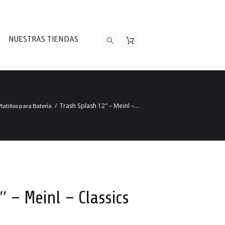
NUESTRAS TIENDAS
Trash Splash 12″ – Meinl –...
Platillos para Batería
″ – Meinl – Classics