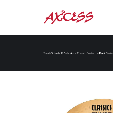
Trash Splash 12″ – Meinl – Classic Custom – Dark Serie