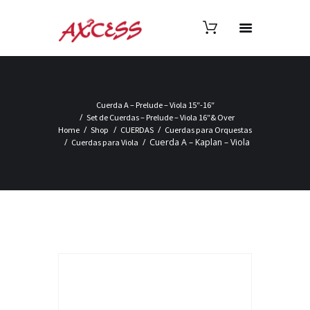
Cuerda A – Prelude – Viola 15″-16″
Set de Cuerdas – Prelude – Viola 16″& Over
Home
Shop
CUERDAS
Cuerdas para Orquestas
Cuerda A – Kaplan – Viola
Cuerdas para Viola