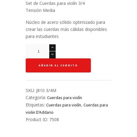
Set de Cuerdas para violín 3/4
original
actual
Tensión Media
era:
es:
L599.00.
L540.00.
Núcleo de acero sólido optimizado para
crear las cuerdas más cálidas disponibles
para estudiantes
Set
de
Cuerdas
AÑADIR AL CARRITO
-
Prelude
-
Violín
SKU:
J810 3/4M
3/4M
Categoría:
Cuerdas para violín
cantidad
Etiquetas:
,
Cuerdas para violín
Cuerdas para
violin D'Addario
Product ID:
7508