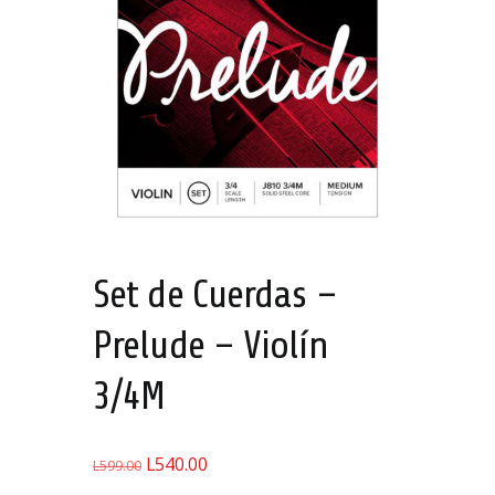
A!
Set de Cuerdas –
Prelude – Violín
3/4M
L
540.00
El
El
L
599.00
precio
precio